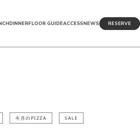
NCH
DINNER
FLOOR GUIDE
ACCESS
NEWS
RESERVE
今月のPIZZA
SALE