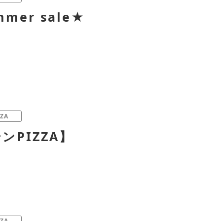
er sale★
ZA
ンPIZZA】
ZA